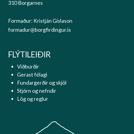
310 Borgarnes
Formaður: Kristján Gíslason
formadur@borgfirdingur.is
FLÝTILEIÐIR
Viðburðir
Gerast félagi
Fundargerðir og skjöl
Stjórn og nefndir
Lög og reglur