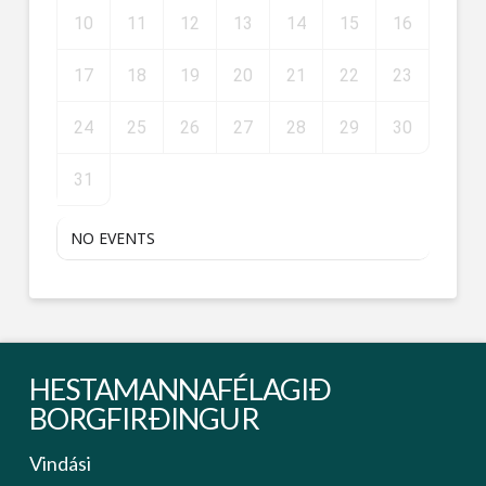
10
11
12
13
14
15
16
17
18
19
20
21
22
23
24
25
26
27
28
29
30
31
NO EVENTS
HESTAMANNAFÉLAGIÐ
BORGFIRÐINGUR
Vindási