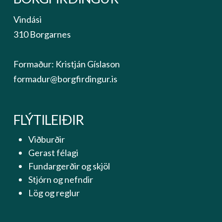
Vindási
310 Borgarnes
Formaður: Kristján Gíslason
formadur@borgfirdingur.is
FLÝTILEIÐIR
Viðburðir
Gerast félagi
Fundargerðir og skjöl
Stjórn og nefndir
Lög og reglur