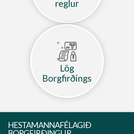
reglur
Lög
Borgfirðings
HESTAMANNAFÉLAGIÐ
BORGFIRÐINGUR