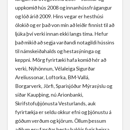
uppkomið hús 2008 og innanhússfrágangur
og lóð árið 2009. Hins vegar er hesthúsi
ólokið og er það von mín að leiðir finnist til að
ljúka því verki innan ekki langs tíma. Hefur
það mikið að segja varðandi notagildi hússins
til námskeiðahalds og hestasýninga og
keppni. Mörg fyrirtæki hafa komið hér að
verki, Nýhönnun, Vélaleiga Sigurðar
Arelíussonar, Loftorka, BM-Vallá,
Borgarverk, Jörfi, Sparisjóður Mýrasýslu og
síðar Kaupþing, nú Arionbanki,
Skrifstofuþjónusta Vesturlands, auk
fyrirtækja er seldu okkur efni og þjónustu á
góðum verðum og kjörum. Öllum þessum
aðilum eru færðar bestu þakkir fyrir þeirra