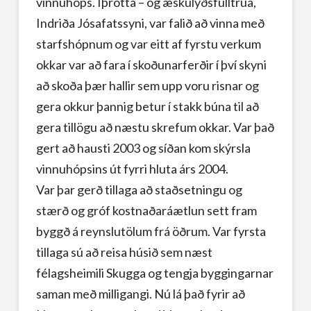
vinnuhóps. Íþrótta – og æskulýðsfulltrúa,
Indriða Jósafatssyni, var falið að vinna með
starfshópnum og var eitt af fyrstu verkum
okkar var að fara í skoðunarferðir í því skyni
að skoða þær hallir sem upp voru risnar og
gera okkur þannig betur í stakk búna til að
gera tillögu að næstu skrefum okkar. Var það
gert að hausti 2003 og síðan kom skýrsla
vinnuhópsins út fyrri hluta árs 2004.
Var þar gerð tillaga að staðsetningu og
stærð og gróf kostnaðaráætlun sett fram
byggð á reynslutölum frá öðrum. Var fyrsta
tillaga sú að reisa húsið sem næst
félagsheimili Skugga og tengja byggingarnar
saman með milligangi. Nú lá það fyrir að