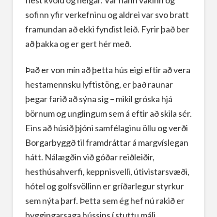
flest kvöld og helgar. Var hann vakinn og
sofinn yfir verkefninu og aldrei var svo bratt
framundan að ekki fyndist leið. Fyrir það ber
að þakka og er gert hér með.
Það er von mín að þetta hús eigi eftir að vera
hestamennsku lyftistöng, er það raunar
þegar farið að sýna sig – mikil gróska hjá
börnum og unglingum sem á eftir að skila sér.
Eins að húsið þjóni samfélaginu öllu og verði
Borgarbyggð til framdráttar á margvíslegan
hátt. Nálægðin við góðar reiðleiðir,
hesthúsahverfi, keppnisvelli, útivistarsvæði,
hótel og golfsvöllinn er gríðarlegur styrkur
sem nýta þarf. Þetta sem ég hef nú rakið er
byggingarsaga hússins í stuttu máli.