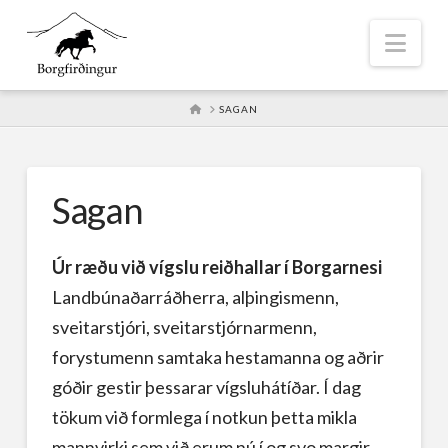
Nav
HOME
SAGAN
Sagan
Úr ræðu við vígslu reiðhallar í Borgarnesi
Landbúnaðarráðherra, alþingismenn,
sveitarstjóri, sveitarstjórnarmenn,
forystumenn samtaka hestamanna og aðrir
góðir gestir þessarar vígsluhátíðar. Í dag
tökum við formlega í notkun þetta mikla
mannvirki sem við erum nú í og svo margir