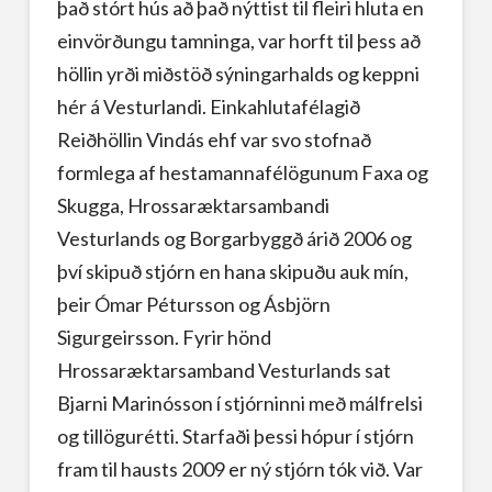
það stórt hús að það nýttist til fleiri hluta en
einvörðungu tamninga, var horft til þess að
höllin yrði miðstöð sýningarhalds og keppni
hér á Vesturlandi. Einkahlutafélagið
Reiðhöllin Vindás ehf var svo stofnað
formlega af hestamannafélögunum Faxa og
Skugga, Hrossaræktarsambandi
Vesturlands og Borgarbyggð árið 2006 og
því skipuð stjórn en hana skipuðu auk mín,
þeir Ómar Pétursson og Ásbjörn
Sigurgeirsson. Fyrir hönd
Hrossaræktarsamband Vesturlands sat
Bjarni Marinósson í stjórninni með málfrelsi
og tillögurétti. Starfaði þessi hópur í stjórn
fram til hausts 2009 er ný stjórn tók við. Var