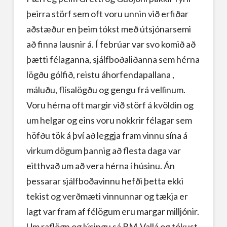
þeirra störf sem oft voru unnin við erfiðar
aðstæður en þeim tókst með útsjónarsemi
að finna lausnir á. Í febrúar var svo komið að
þætti félaganna, sjálfboðaliðanna sem hérna
lögðu gólfið, reistu áhorfendapallana ,
máluðu, flísalögðu og gengu frá vellinum.
Voru hérna oft margir við störf á kvöldin og
um helgar og eins voru nokkrir félagar sem
höfðu tök á því að leggja fram vinnu sína á
virkum dögum þannig að flesta daga var
eitthvað um að vera hérna í húsinu. Án
þessarar sjálfboðavinnu hefði þetta ekki
tekist og verðmæti vinnunnar og tækja er
lagt var fram af félögum eru margar milljónir.
Um raflögn og lýsingu sá BM-Vallá og tókust