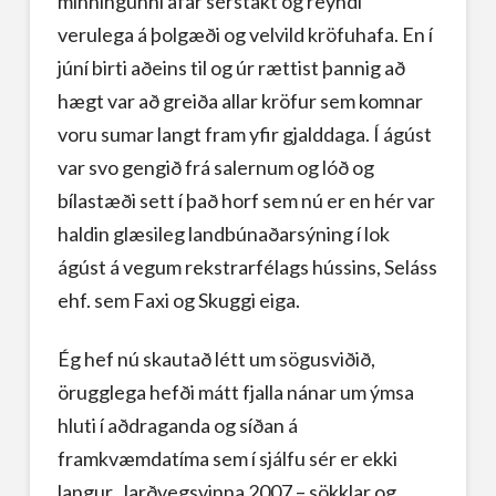
minningunni afar sérstakt og reyndi
verulega á þolgæði og velvild kröfuhafa. En í
júní birti aðeins til og úr rættist þannig að
hægt var að greiða allar kröfur sem komnar
voru sumar langt fram yfir gjalddaga. Í ágúst
var svo gengið frá salernum og lóð og
bílastæði sett í það horf sem nú er en hér var
haldin glæsileg landbúnaðarsýning í lok
ágúst á vegum rekstrarfélags hússins, Seláss
ehf. sem Faxi og Skuggi eiga.
Ég hef nú skautað létt um sögusviðið,
örugglega hefði mátt fjalla nánar um ýmsa
hluti í aðdraganda og síðan á
framkvæmdatíma sem í sjálfu sér er ekki
langur. Jarðvegsvinna 2007 – sökklar og