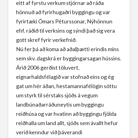
eitt af fyrstu verkum stjórnar að ráða
hönnuð að fyrirhugaðri byggingu og var
fyrirtæki Ómars Péturssonar, Nýhönnun
ehf. ráðið til verksins og sýndi það sig vera
gott skref fyrir verkefnið.
Nú fer þá að koma að aðalþætti erindis míns
sem skv. dagskrá er byggingarsagan hússins.
Árið 2006 gerðist töluvert,
eignarhaldsfélagið var stofnað eins og ég
gat um hér áðan, hestamannafélögin sóttu
um styrk til sérstaks sjóðs á vegum
landbúnaðarráðuneytis um byggingu
reiðhúsa og var hvatinn að byggingu fjölda
reiðhalla um land allt, sjóðs sem ávallt hefur
verið kenndur við þáverandi