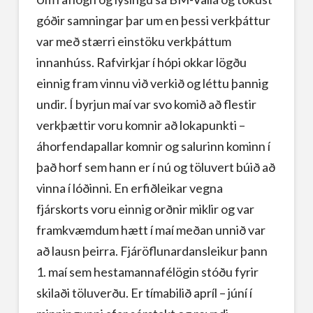
góðir samningar þar um en þessi verkþáttur
var með stærri einstöku verkþáttum
innanhúss. Rafvirkjar í hópi okkar lögðu
einnig fram vinnu við verkið og léttu þannig
undir. Í byrjun maí var svo komið að flestir
verkþættir voru komnir að lokapunkti –
áhorfendapallar komnir og salurinn kominn í
það horf sem hann er í nú og töluvert búið að
vinna í lóðinni. En erfiðleikar vegna
fjárskorts voru einnig orðnir miklir og var
framkvæmdum hætt í maí meðan unnið var
að lausn þeirra. Fjáröflunardansleikur þann
1. maí sem hestamannafélögin stóðu fyrir
skilaði töluverðu. Er tímabilið apríl – júní í