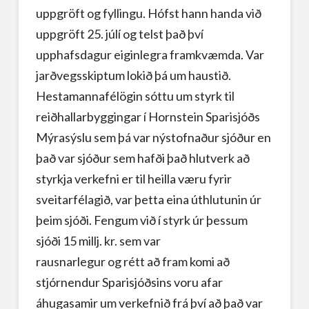
uppgröft og fyllingu. Hófst hann handa við
uppgröft 25. júlí og telst það því
upphafsdagur eiginlegra framkvæmda. Var
jarðvegsskiptum lokið þá um haustið.
Hestamannafélögin sóttu um styrk til
reiðhallarbyggingar í Hornstein Sparisjóðs
Mýrasýslu sem þá var nýstofnaður sjóður en
það var sjóður sem hafði það hlutverk að
styrkja verkefni er til heilla væru fyrir
sveitarfélagið, var þetta eina úthlutunin úr
þeim sjóði. Fengum við í styrk úr þessum
sjóði 15 millj. kr. sem var
rausnarlegur og rétt að fram komi að
stjórnendur Sparisjóðsins voru afar
áhugasamir um verkefnið frá því að það var