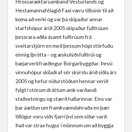
Hrossaræktarsamband Vesturlands og
Hestamannafélagið Faxi væru tilbúnir til að
koma að verki og var þá skipaður annar
starfshópur árið 2005 skipaður fulltrúum
þessrara aðila ásamt fulltrúum frá
sveitarstjórn en með þessum hópi störfuðu
einnig íþrótta – og æskulýðsfulltrúi og
bæjarverkfræðingur Borgarbyggðar. Þessi
vinnuhópur skilaði af sér skýrslu árið síðla árs
2005 og hefur niðurstöðum hennar verið
fylgt í stórum dráttum amk varðandi
staðsetningu og stærð hallarinnar. Eins var
þar áætlun um framkvæmdahraða en þær
tillögur voru víðs fjarri því sem síðar varð.
Það var strax hugur í mönnum um að byggja