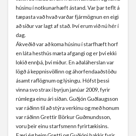
húsinu í notkunarhæft ástand. Var þar teflt á
tæpasta vað hvað varðar fjármögnun en eigi
að síður var lagt af stað. Því erum við nú hér í
dag.
Ákveðið var að koma húsinu í starfhæft horf
en láta hesthús mæta afgangi og er því ekki
lokið ennþá, því miður. En aðaláherslan var
lögð á keppnisvöllinn og áhorfendaaðstöðu
ásamt raflögnum og lýsingu. Hófst þessi
vinna svo strax í byrjun janúar 2009, fyrir
rúmlega einu ári síðan. Guðjón Guðlaugsson
var ráðinn til að stýra verkinu og með honum
var ráðinn Grettir Börkur Guðmundsson,
voru þeir einu starfsmenn fyrirtækisins.
Færi ég þeim Gretti og Guðjóni þakkir fyrir