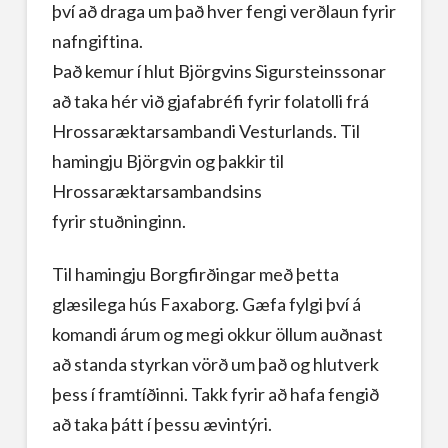
því að draga um það hver fengi verðlaun fyrir
nafngiftina.
Það kemur í hlut Björgvins Sigursteinssonar
að taka hér við gjafabréfi fyrir folatolli frá
Hrossaræktarsambandi Vesturlands. Til
hamingju Björgvin og þakkir til
Hrossaræktarsambandsins
fyrir stuðninginn.
Til hamingju Borgfirðingar með þetta
glæsilega hús Faxaborg. Gæfa fylgi því á
komandi árum og megi okkur öllum auðnast
að standa styrkan vörð um það og hlutverk
þess í framtíðinni. Takk fyrir að hafa fengið
að taka þátt í þessu ævintýri.