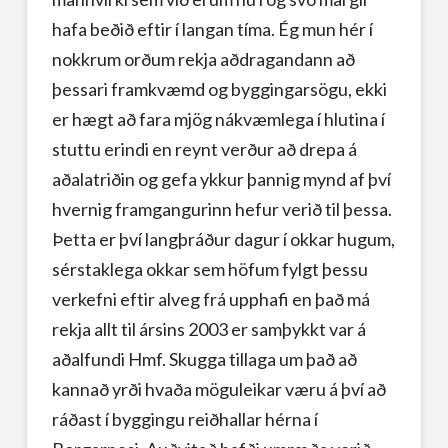
hafa beðið eftir í langan tíma. Ég mun hér í
nokkrum orðum rekja aðdragandann að
þessari framkvæmd og byggingarsögu, ekki
er hægt að fara mjög nákvæmlega í hlutina í
stuttu erindi en reynt verður að drepa á
aðalatriðin og gefa ykkur þannig mynd af því
hvernig framgangurinn hefur verið til þessa.
Þetta er því langþráður dagur í okkar hugum,
sérstaklega okkar sem höfum fylgt þessu
verkefni eftir alveg frá upphafi en það má
rekja allt til ársins 2003 er samþykkt var á
aðalfundi Hmf. Skugga tillaga um það að
kannað yrði hvaða möguleikar væru á því að
ráðast í byggingu reiðhallar hérna í