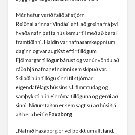
Mér hefur verið falið af stjórn
Reiðhallarinnar Vindási ehf. að greina frá því
hvaða nafn þetta hús kemur til með að bera í
framtíðinni. Haldin var nafnasamkeppni um
daginn og var auglýst eftir tillögum.
Fjölmargar tillögur bárust og var úr vöndu að
ráða hjá nafnanefndinni sem skipuð var.
Skilaði hún tillögu sinni til stjórnar
eigendafélags hússins s.l. fimmtudag og
samþykkti hún einróma tillöguna og gerði að
sinni. Niðurstaðan er sem sagt sú að húsið á
að bera heitið
Faxaborg
.
„Nafnið Faxaborg er vel þekkt um allt land,