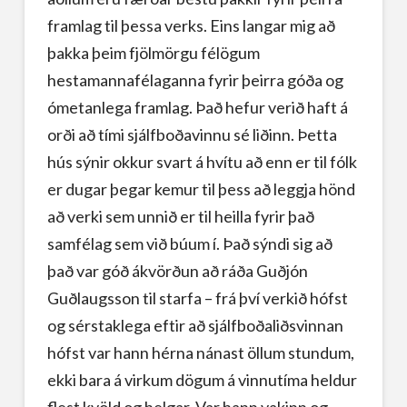
framlag til þessa verks. Eins langar mig að
þakka þeim fjölmörgu félögum
hestamannafélaganna fyrir þeirra góða og
ómetanlega framlag. Það hefur verið haft á
orði að tími sjálfboðavinnu sé liðinn. Þetta
hús sýnir okkur svart á hvítu að enn er til fólk
er dugar þegar kemur til þess að leggja hönd
að verki sem unnið er til heilla fyrir það
samfélag sem við búum í. Það sýndi sig að
það var góð ákvörðun að ráða Guðjón
Guðlaugsson til starfa – frá því verkið hófst
og sérstaklega eftir að sjálfboðaliðsvinnan
hófst var hann hérna nánast öllum stundum,
ekki bara á virkum dögum á vinnutíma heldur