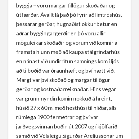
byggja – voru margar tillögur skoðaðar og
útfærðar. Ávallt lá það þó fyrir að límtréshús,
þessarar gerðar, hugnaðist okkur betur en
aðrar byggingargerðir en þó voru allir
möguleikar skoðaðir og vorum við komnir á
fremsta hlunn með að kaupa stálgrindarhús
en nánast við undirritun samnings kom í ljós
að tilboðið var óraunhæft og því hætt við.
Margt var því skoðað og margar tillögur
gerðar og kostnaðarreiknaðar. Hins vegar
var grunnmyndin komin nokkuð á hreint,
húsið 27 x 60 m. með hesthúsi til hliðar, alls
rúmlega 1900 fermetrar og því var
jarðvegsvinnan boðin út 2007 og í kjölfarið
samið við Vélaleigu Sigurðar Arelíussonar um