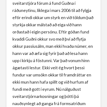
sveitarstjóra fórum á fund Guðna í
ráðuneytinu, líklega í mars 2006 til að fylgja
eftir erindi okkar um styrk en við töldum það
styrkja okkar málstað að eiga við hann
orðastað í eigin persónu. Eftir góðan fund
kvaddi Guðni okkur svo með því að flytja
okkur passíusálm, man ekki hvaða númer, en
hann var að æfa sig fyrir það að lesa hann
upp í kirkju á föstunni. Var það vonum hinn
ágætasti lestur. Ekki veit ég hvort þessi
fundur var umsókn okkar til framdráttar en
ekki mun hann hafa spillt og við hurfum af
fundi með gott í eyrum. Nú nálguðust
sveitarstjórnarkosningar og þótti þá
nauðsynlegt að ganga frá formsatriðum