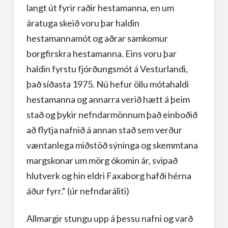
langt út fyrir raðir hestamanna, en um
áratuga skeið voru þar haldin
hestamannamót og aðrar samkomur
borgfirskra hestamanna. Eins voru þar
haldin fyrstu fjórðungsmót á Vesturlandi,
það síðasta 1975. Nú hefur öllu mótahaldi
hestamanna og annarra verið hætt á þeim
stað og þykir nefndarmönnum það einboðið
að flytja nafnið á annan stað sem verður
væntanlega miðstöð sýninga og skemmtana
margskonar um mörg ókomin ár, svipað
hlutverk og hin eldri Faxaborg hafði hérna
áður fyrr.“ (úr nefndaráliti)
Allmargir stungu upp á þessu nafni og varð