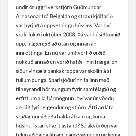
undir öruggri verkstjórn Guðmundar
Árnasonar frá Beigalda og strax í kjölfarið
var byrjað á uppsetningu hússins. Var því
verki lokið í október 2008. Þá var húsið komið
upp, frágengið að utan og innan án
innréttinga. En nú var umhverfið orðið
nokkuð annað en verið hafði – hin fræga, en
síður vinsæla bankakreppa var skollin á af
fullum þunga. Sparisjóðurinn fallinn með
tilheyrandi hörmungum fyrir samfélagið og
erfitt um alla fjármögnun. Því var úr vöndu
að ráð fyrir eigendur og stjórn. Átti að láta
staðar numið eða halda áfram og koma
húsinu í starfshæft ástand? Sú ákvörðun var
tekin að halda áfram framkvæmdum og koma