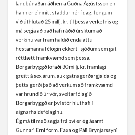
landbúnaðarráðherra Guðna Ágústsson en
hann er einmitt staddur hér í dag, fengum
við úthlutað 25 millj. kr. til þessa verkefnis og
má segja að það hafi ráðið úrslitum að
verkinu var fram haldið enda áttu
hestamannafélögin ekkert í sjóðum sem gat
réttlætt framkvæmd sem þessa.
Borgarbyggð lofaði 30 millj. kr. framlagi
greitt á sex árum, auk gatnagerðargjalda og
þetta gerði það að verkum að framkvæmd
var hrundið úr vör, sveitarfélagið
Borgarbyggð er því stór hluthafi í
eignarhaldsfélaginu.
Ég má til með segja frá því er ég ásamt
Gunnari Erni form. Faxa og Páli Brynjarssyni