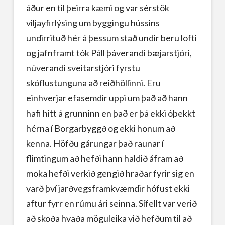
áður en til þeirra kæmi og var sérstök
viljayfirlýsing um byggingu hússins
undirrituð hér á þessum stað undir beru lofti
og jafnframt tók Páll þáverandi bæjarstjóri,
núverandi sveitarstjóri fyrstu
skóflustunguna að reiðhöllinni. Eru
einhverjar efasemdir uppi um það að hann
hafi hitt á grunninn en það er þá ekki óþekkt
hérna í Borgarbyggð og ekki honum að
kenna. Höfðu gárungar það raunar í
flimtingum að hefði hann haldið áfram að
moka hefði verkið gengið hraðar fyrir sig en
varð því jarðvegsframkvæmdir hófust ekki
aftur fyrr en rúmu ári seinna. Sífellt var verið
að skoða hvaða möguleika við hefðum til að