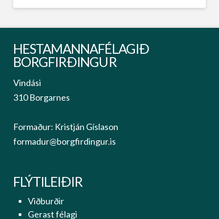
HESTAMANNAFÉLAGIÐ
BORGFIRÐINGUR
Vindási
310 Borgarnes
Formaður: Kristján Gíslason
formadur@borgfirdingur.is
FLÝTILEIÐIR
Viðburðir
Gerast félagi