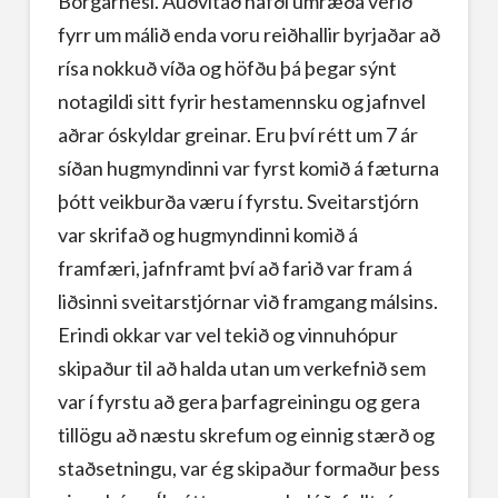
Borgarnesi. Auðvitað hafði umræða verið
fyrr um málið enda voru reiðhallir byrjaðar að
rísa nokkuð víða og höfðu þá þegar sýnt
notagildi sitt fyrir hestamennsku og jafnvel
aðrar óskyldar greinar. Eru því rétt um 7 ár
síðan hugmyndinni var fyrst komið á fæturna
þótt veikburða væru í fyrstu. Sveitarstjórn
var skrifað og hugmyndinni komið á
framfæri, jafnframt því að farið var fram á
liðsinni sveitarstjórnar við framgang málsins.
Erindi okkar var vel tekið og vinnuhópur
skipaður til að halda utan um verkefnið sem
var í fyrstu að gera þarfagreiningu og gera
tillögu að næstu skrefum og einnig stærð og
staðsetningu, var ég skipaður formaður þess