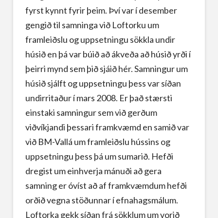
fyrst kynnt fyrir þeim. Því var í desember
gengið til samninga við Loftorku um
framleiðslu og uppsetningu sökkla undir
húsið en þá var búið að ákveða að húsið yrði í
þeirri mynd sem þið sjáið hér. Samningur um
húsið sjálft og uppsetningu þess var síðan
undirritaður í mars 2008. Er það stærsti
einstaki samningur sem við gerðum
viðvíkjandi þessari framkvæmd en samið var
við BM-Vallá um framleiðslu hússins og
uppsetningu þess þá um sumarið. Hefði
dregist um einhverja mánuði að gera
samning er óvíst að af framkvæmdum hefði
orðið vegna stöðunnar í efnahagsmálum.
Loftorka gekk síðan frá sökklum um vorið