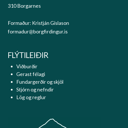
310 Borgarnes
Formaður: Kristján Gíslason
formadur@borgfirdingur.is
FLÝTILEIÐIR
Viðburðir
Gerast félagi
Fundargerðir og skjöl
Stjórn og nefndir
Lög og reglur