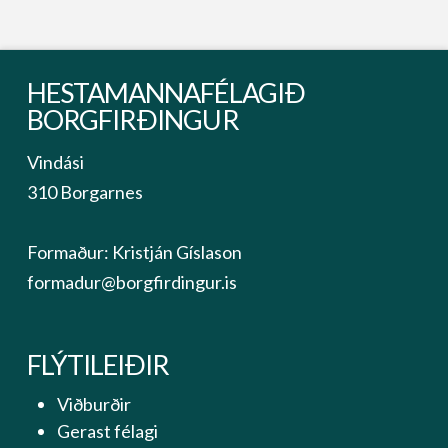
HESTAMANNAFÉLAGIÐ
BORGFIRÐINGUR
Vindási
310 Borgarnes
Formaður: Kristján Gíslason
formadur@borgfirdingur.is
FLÝTILEIÐIR
Viðburðir
Gerast félagi