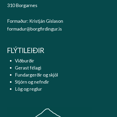
310 Borgarnes
Formaður: Kristján Gíslason
formadur@borgfirdingur.is
FLÝTILEIÐIR
Viðburðir
Gerast félagi
Fundargerðir og skjöl
Stjórn og nefndir
Lög og reglur