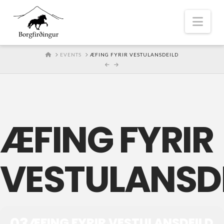
Nav
HOME
EVENTS
ÆFING FYRIR VESTULANSDEILD
ÆFING FYRIR
VESTULANSD
03
ÆFING FYRIR VESTULANSDEILD