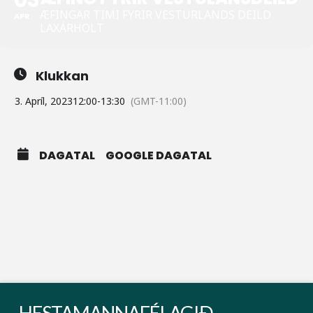
ÆFINGAR TIMI FYRIR VESTURLANDS DEILD
APR
LAXÁRHOLT
Klukkan
3. Apríl, 2023
12:00
-
13:30
(GMT-11:00)
DAGATAL
GOOGLE DAGATAL
HESTAMANNAFÉLAGIÐ