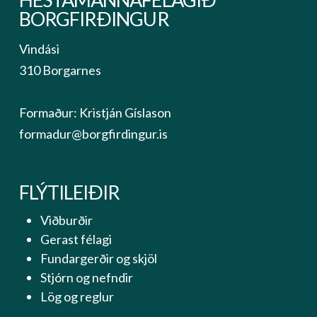
BORGFIRÐINGUR
Vindási
310 Borgarnes
Formaður: Kristján Gíslason
formadur@borgfirdingur.is
FLÝTILEIÐIR
Viðburðir
Gerast félagi
Fundargerðir og skjöl
Stjórn og nefndir
Lög og reglur