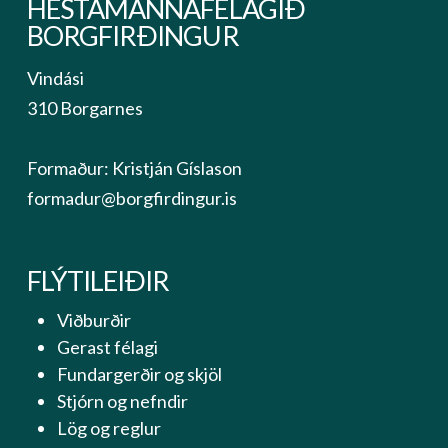
HESTAMANNAFÉLAGIÐ
BORGFIRÐINGUR
Vindási
310 Borgarnes
Formaður: Kristján Gíslason
formadur@borgfirdingur.is
FLÝTILEIÐIR
Viðburðir
Gerast félagi
Fundargerðir og skjöl
Stjórn og nefndir
Lög og reglur