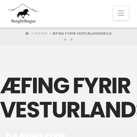
Nav
HOME
EVENTS
ÆFING FYRIR VESTURLANDSDEILD
ÆFING FYRIR
VESTURLAND
04
ÆFING FYRIR