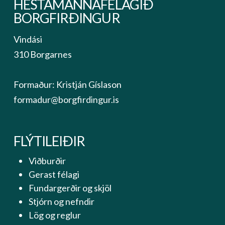
HESTAMANNAFÉLAGIÐ
BORGFIRÐINGUR
Vindási
310 Borgarnes
Formaður: Kristján Gíslason
formadur@borgfirdingur.is
FLÝTILEIÐIR
Viðburðir
Gerast félagi
Fundargerðir og skjöl
Stjórn og nefndir
Lög og reglur