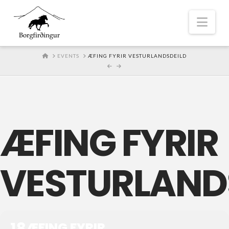
Nav
HOME
EVENTS
ÆFING FYRIR VESTURLANDSDEILD
ÆFING FYRIR
VESTURLAND
18
ÆFING FYRIR