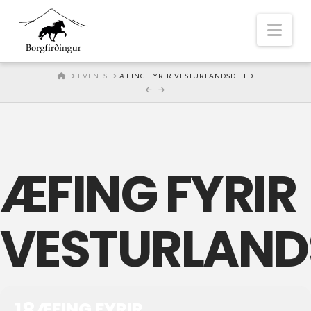
Nav
HOME
EVENTS
ÆFING FYRIR VESTURLANDSDEILD
ÆFING FYRIR
VESTURLAND
18
ÆFING FYRIR