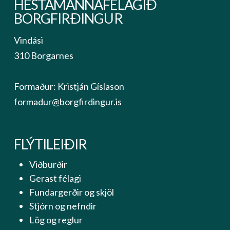
HESTAMANNAFÉLAGIÐ
BORGFIRÐINGUR
Vindási
310 Borgarnes
Formaður: Kristján Gíslason
formadur@borgfirdingur.is
FLÝTILEIÐIR
Viðburðir
Gerast félagi
Fundargerðir og skjöl
Stjórn og nefndir
Lög og reglur