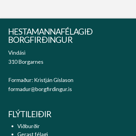
HESTAMANNAFÉLAGIÐ
BORGFIRÐINGUR
Vindási
310 Borgarnes
Formaður: Kristján Gíslason
formadur@borgfirdingur.is
FLÝTILEIÐIR
Viðburðir
Gerast félagi