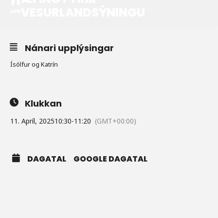
VESURLANDSÝNINGU
APR
Nánari upplýsingar
Ísólfur og Katrín
Klukkan
11. Apríl, 2025
10:30
-
11:20
(GMT+00:00)
DAGATAL
GOOGLE DAGATAL