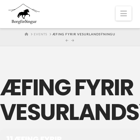
Nav
HOME
EVENTS
ÆFING FYRIR VESURLANDSÝNINGU
ÆFING FYRIR
VESURLANDS
11
ÆFING FYRIR