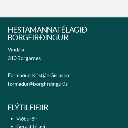
HESTAMANNAFÉLAGIÐ
BORGFIRÐINGUR
Vindási
310 Borgarnes
Formaður: Kristján Gíslason
formadur@borgfirdingur.is
FLÝTILEIÐIR
Viðburðir
Gerast félagi