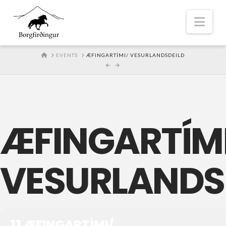
Nav
HOME
EVENTS
ÆFINGARTÍMI/ VESURLANDSDEILD
ÆFINGARTÍM
VESURLANDS
11
ÆFINGARTÍMI/