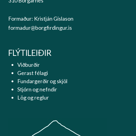
310 Borgarnes
Formaður: Kristján Gíslason
formadur@borgfirdingur.is
FLÝTILEIÐIR
Viðburðir
Gerast félagi
Fundargerðir og skjöl
Stjórn og nefndir
Lög og reglur