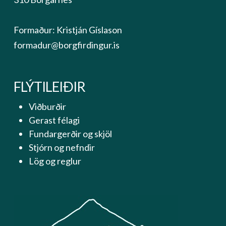
Formaður: Kristján Gíslason
formadur@borgfirdingur.is
FLÝTILEIÐIR
Viðburðir
Gerast félagi
Fundargerðir og skjöl
Stjórn og nefndir
Lög og reglur