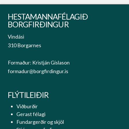
HESTAMANNAFÉLAGIÐ
BORGFIRÐINGUR
Vindási
310 Borgarnes
Formaður: Kristján Gíslason
formadur@borgfirdingur.is
FLÝTILEIÐIR
Viðburðir
Gerast félagi
Fundargerðir og skjöl