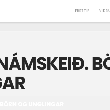
FRÉTTIR
VIÐB
NÁMSKEIÐ. B
GAR
 BÖRN OG UNGLINGAR