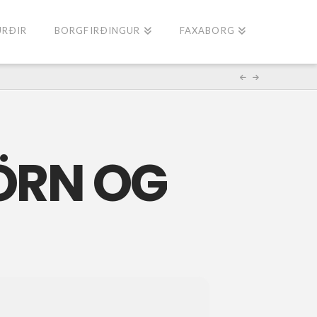
URÐIR
BORGFIRÐINGUR
FAXABORG
ÖRN OG