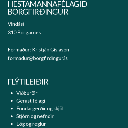
HESTAMANNAFÉLAGIÐ
BORGFIRÐINGUR
Vindási
310 Borgarnes
Formaður: Kristján Gíslason
formadur@borgfirdingur.is
FLÝTILEIÐIR
Viðburðir
Gerast félagi
Fundargerðir og skjöl
Stjórn og nefndir
Lög og reglur