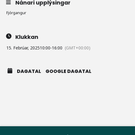
Nánari upplýsingar
Fjórgangur
Klukkan
15. Febrúar, 2025
10:00
-
16:00
(GMT+00:00)
DAGATAL
GOOGLE DAGATAL