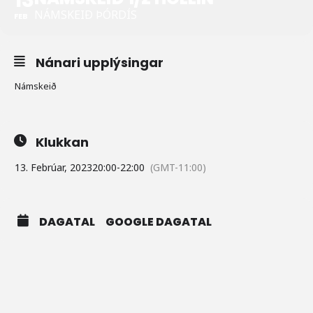
NÁMSKEIÐ ÞÓRDÍS
FEB
Nánari upplýsingar
Námskeið
Klukkan
13. Febrúar, 2023
20:00
-
22:00
(GMT-11:00)
DAGATAL
GOOGLE DAGATAL