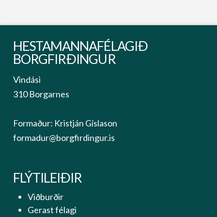
HESTAMANNAFÉLAGIÐ
BORGFIRÐINGUR
Vindási
310 Borgarnes
Formaður: Kristján Gíslason
formadur@borgfirdingur.is
FLÝTILEIÐIR
Viðburðir
Gerast félagi