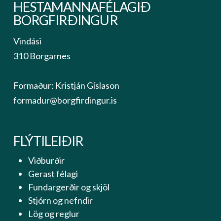
HESTAMANNAFÉLAGIÐ
BORGFIRÐINGUR
Vindási
310 Borgarnes
Formaður: Kristján Gíslason
formadur@borgfirdingur.is
FLÝTILEIÐIR
Viðburðir
Gerast félagi
Fundargerðir og skjöl
Stjórn og nefndir
Lög og reglur