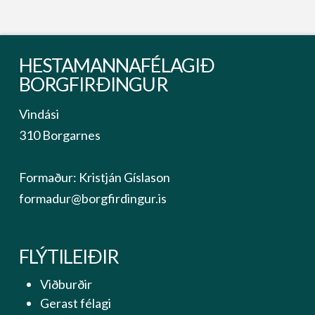
HESTAMANNAFÉLAGIÐ
BORGFIRÐINGUR
Vindási
310 Borgarnes
Formaður: Kristján Gíslason
formadur@borgfirdingur.is
FLÝTILEIÐIR
Viðburðir
Gerast félagi