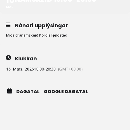
MAR
Nánari upplýsingar
Miðaldranámskeið Þórdís Fjeldsted
Klukkan
16. Mars, 2026
18:00
-
20:30
(GMT+00:00)
DAGATAL
GOOGLE DAGATAL