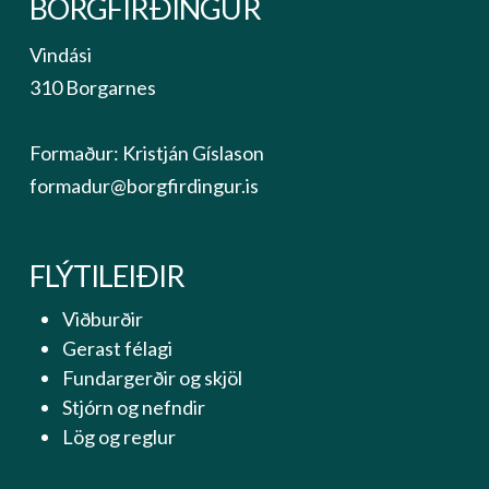
BORGFIRÐINGUR
Vindási
310 Borgarnes
Formaður: Kristján Gíslason
formadur@borgfirdingur.is
FLÝTILEIÐIR
Viðburðir
Gerast félagi
Fundargerðir og skjöl
Stjórn og nefndir
Lög og reglur