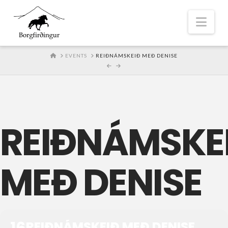
Nav
HOME
EVENTS
REIÐNÁMSKEIÐ MEÐ DENISE
REIÐNÁMSKE
MEÐ DENISE
16
REIÐNÁMSKEIÐ MEÐ DENISE