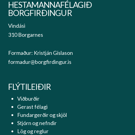
HESTAMANNAFÉLAGIÐ
BORGFIRÐINGUR
Vindási
310 Borgarnes
Formaður: Kristján Gíslason
formadur@borgfirdingur.is
FLÝTILEIÐIR
Viðburðir
Gerast félagi
Fundargerðir og skjöl
Stjórn og nefndir
Lög og reglur