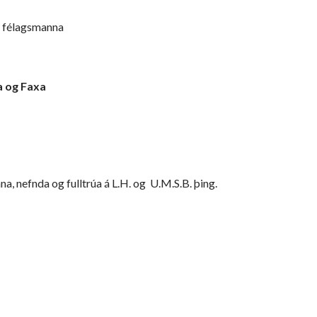
m félagsmanna
a og Faxa
a, nefnda og fulltrúa á L.H. og U.M.S.B. þing.