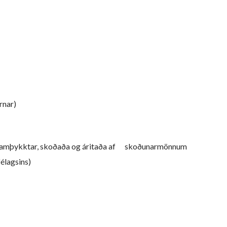
rnar)
il samþykktar, skoðaða og áritaða af skoðunarmönnum
élagsins)