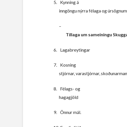
5.
Kynning á
inngöngu nýrra fé­laga og úrsögnu
–
Tillaga um sameiningu Skugg
6.
Laga­breytingar
7.
Kosning
stjórnar, varastjórnar, skoðunarmann
8.
Fé­lags- og
haga­gjöld
9.
Önnur mál.