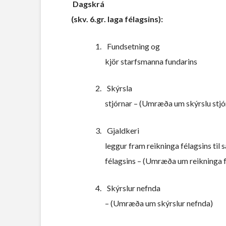
Dagskrá
(skv. 6.gr. laga félagsins):
1.
Fundsetning og
kjör starfsmanna fundarins
2.
Skýrsla
stjórnar – (Umræða um skýrslu stjó
3.
Gjaldkeri
leggur fram reikninga félagsins t
félagsins – (Umræða um reikninga f
4.
Skýrslur nefnda
– (Umræða um skýrslur nefnda)