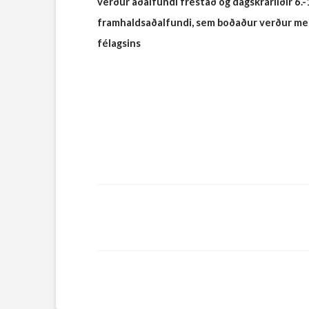
verður aðalfundi frestað og dagskrárliðir 6.-
framhaldsaðalfundi, sem boðaður verður með 
félagsins