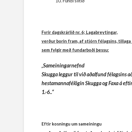
10.
Fundi slitið
Fyrir dagskrárlið nr. 6; Lagabreytingar,
verður borin fram, af stjórn félagsins, tilla
sem fylgir með fundarboði þessu:
Sameiningarnefnd
„
Skugga leggur til við aðalfund félagsins 
hestamannafélögin Skugga og Faxa á eftir
1.-6..“
Eftir kosningu um sameiningu