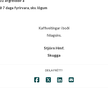
10. afgreiddir á
7 daga fyrirvara, skv. lögum
Kaffiveitingar í boði
félagsins.
Stjórn Hmf.
Skugga
DEILA FRÉTT!