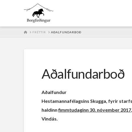
HOME
FRÉTTIR
AÐALFUNDARBOÐ
Aðalfundarboð
Aðalfundur
Hestamannafélagsins Skugga, fyrir starfsá
haldinn
fimmtudaginn 30. nóvember 2017
Vindás.