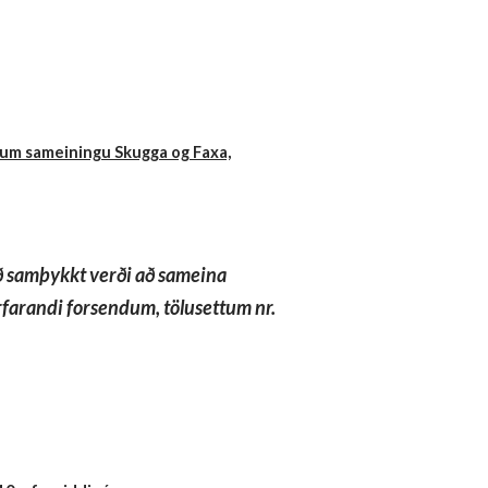
ga um sameiningu Skugga og Faxa,
að samþykkt verði að sameina
farandi forsendum, tölusettum nr.