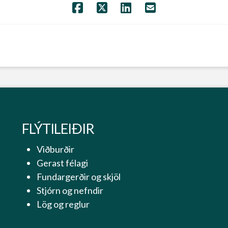
FLÝTILEIÐIR
Viðburðir
Gerast félagi
Fundargerðir og skjöl
Stjórn og nefndir
Lög og reglur