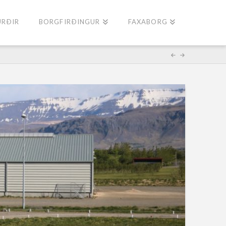
URÐIR
BORGFIRÐINGUR
FAXABORG