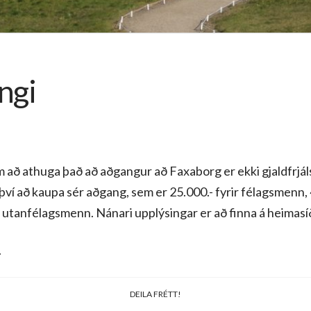
ngi
að athuga það að aðgangur að Faxaborg er ekki gjaldfrjáls f
 því að kaupa sér aðgang, sem er 25.000.- fyrir félagsmenn,
fyrir utanfélagsmenn. Nánari upplýsingar er að finna á heima
.
DEILA FRÉTT!