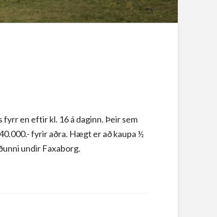
yrr en eftir kl. 16 á daginn. Þeir sem
 40.000.- fyrir aðra. Hægt er að kaupa ½
síðunni undir Faxaborg.