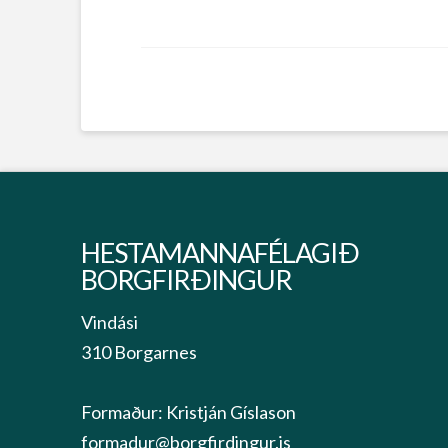
HESTAMANNAFÉLAGIÐ
BORGFIRÐINGUR
Vindási
310 Borgarnes
Formaður: Kristján Gíslason
formadur@borgfirdingur.is