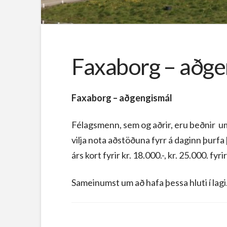
Faxaborg – aðge
Faxaborg – aðgengismál
Félagsmenn, sem og aðrir, eru beðnir um 
vilja nota aðstöðuna fyrr á daginn þurfa
árs kort fyrir kr. 18.000.-, kr. 25.000. 
Sameinumst um að hafa þessa hluti í lagi