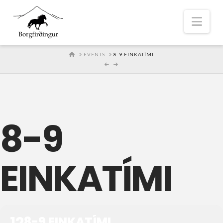
Nav
HOME
EVENTS
8-9 EINKATÍMI
8-9
EINKATÍMI
12
8-9 EINKATÍMI