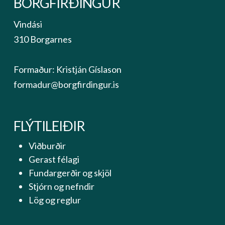
BORGFIRÐINGUR
Vindási
310 Borgarnes
Formaður: Kristján Gíslason
formadur@borgfirdingur.is
FLÝTILEIÐIR
Viðburðir
Gerast félagi
Fundargerðir og skjöl
Stjórn og nefndir
Lög og reglur