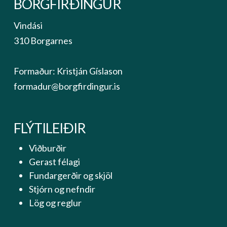
BORGFIRÐINGUR
Vindási
310 Borgarnes
Formaður: Kristján Gíslason
formadur@borgfirdingur.is
FLÝTILEIÐIR
Viðburðir
Gerast félagi
Fundargerðir og skjöl
Stjórn og nefndir
Lög og reglur