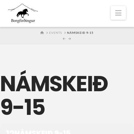
Nav
HOME
EVENTS
NÁMSKEIÐ 9-15
NÁMSKEIÐ
9-15
12
NÁMSKEIÐ 9-15