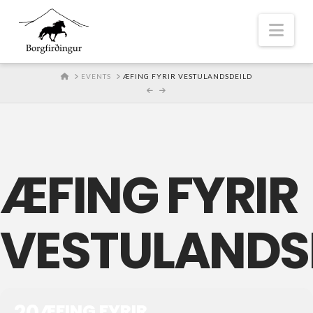
Nav
HOME
EVENTS
ÆFING FYRIR VESTULANDSDEILD
ÆFING FYRIR
VESTULANDS
20
ÆFING FYRIR