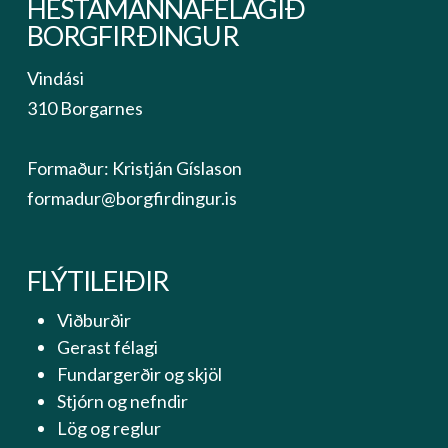
HESTAMANNAFÉLAGIÐ
BORGFIRÐINGUR
Vindási
310 Borgarnes
Formaður: Kristján Gíslason
formadur@borgfirdingur.is
FLÝTILEIÐIR
Viðburðir
Gerast félagi
Fundargerðir og skjöl
Stjórn og nefndir
Lög og reglur