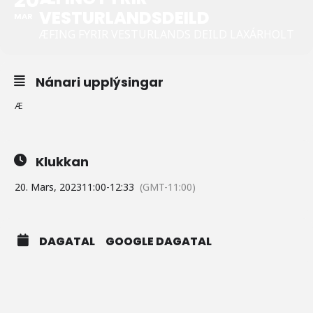
VESTURLANDSDEILD
MAR
ÆFING FYRIR VESTURLANDS DEILD LAXÁRHOLT
Nánari upplýsingar
Æ
Klukkan
20. Mars, 2023
11:00
-
12:33
(GMT-11:00)
DAGATAL
GOOGLE DAGATAL