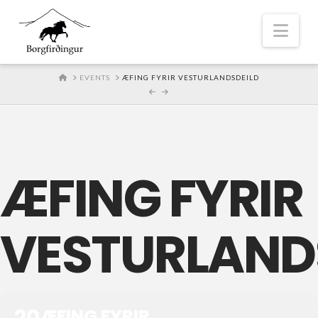
Nav
HOME
EVENTS
ÆFING FYRIR VESTURLANDSDEILD
ÆFING FYRIR
VESTURLAND
20
ÆFING FYRIR