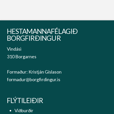
HESTAMANNAFÉLAGIÐ
BORGFIRÐINGUR
Vindási
310 Borgarnes
Formaður: Kristján Gíslason
formadur@borgfirdingur.is
FLÝTILEIÐIR
Viðburðir