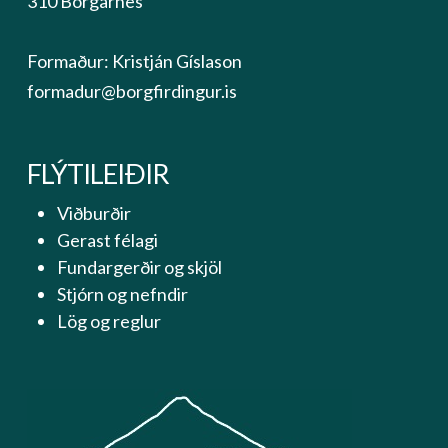
310 Borgarnes
Formaður: Kristján Gíslason
formadur@borgfirdingur.is
FLÝTILEIÐIR
Viðburðir
Gerast félagi
Fundargerðir og skjöl
Stjórn og nefndir
Lög og reglur