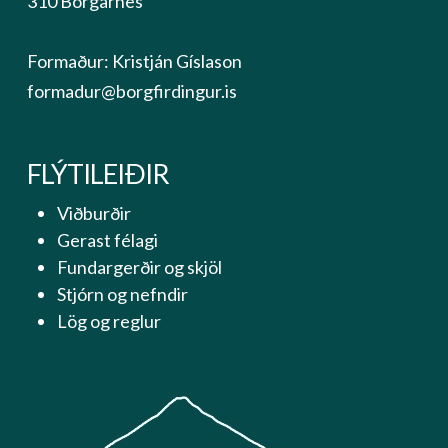
310 Borgarnes
Formaður: Kristján Gíslason
formadur@borgfirdingur.is
FLÝTILEIÐIR
Viðburðir
Gerast félagi
Fundargerðir og skjöl
Stjórn og nefndir
Lög og reglur