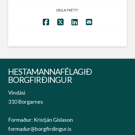
DEILA FRÉTT!
HESTAMANNAFÉLAGIÐ
BORGFIRÐINGUR
Vindási
310 Borgarnes
Formaður: Kristján Gíslason
formadur@borgfirdingur.is