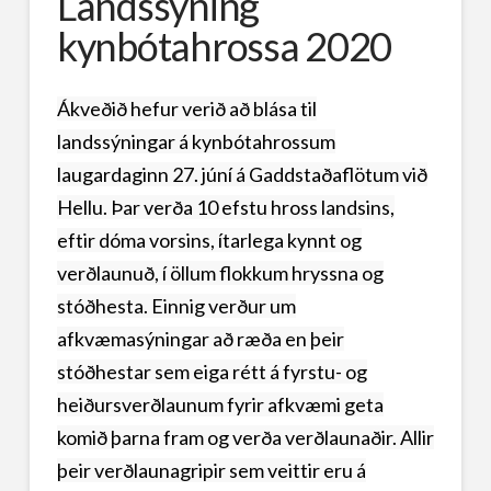
Landssýning
kynbótahrossa 2020
Ákveðið hefur verið að blása til
landssýningar á kynbótahrossum
laugardaginn 27. júní á Gaddstaðaflötum við
Hellu. Þar verða 10 efstu hross landsins,
eftir dóma vorsins, ítarlega kynnt og
verðlaunuð, í öllum flokkum hryssna og
stóðhesta. Einnig verður um
afkvæmasýningar að ræða en þeir
stóðhestar sem eiga rétt á fyrstu- og
heiðursverðlaunum fyrir afkvæmi geta
komið þarna fram og verða verðlaunaðir. Allir
þeir verðlaunagripir sem veittir eru á