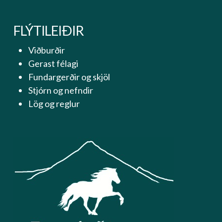
FLÝTILEIÐIR
Viðburðir
Gerast félagi
Fundargerðir og skjöl
Stjórn og nefndir
Lög og reglur