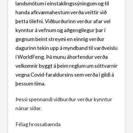
landsmótum í einstaklingssýningum og til
handa afkvæmahestum verða veittir við
þetta tilefni. Viðburðurinn verður afar vel
kynntur á vefnum og aðgengilegur þar í
gegnum beint streymi en einnig verður
dagurinn tekin upp á myndband til varðveislu
í WorldFeng. Þá munu áhorfendur verða
velkomnir byggt á þeim reglum um sóttvarnir
vegna Covid-faraldursins sem verða í gildi á
þessum tíma.
Þessi spennandi viðburður verður kynntur
nánar síðar.
Félag hrossabænda