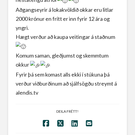
Aðgangseyrir á lokakvöldið okkar eru litlar
2000 krónur en frítt er inn fyrir 12 ára og
yngri.
Hægt verður að kaupa veitingar á staðnum
Komum saman, gleðjumst og skemmtum
okkur
Fyrir þá sem komast alls ekki í stúkuna þá
verður viðburðinum að sjálfsögðu streymt á
alendis.tv
DEILA FRÉTT!