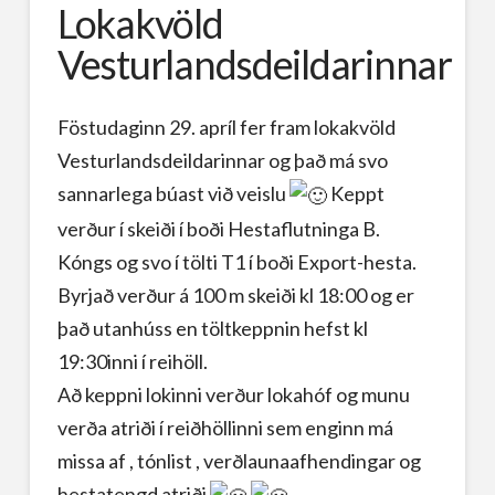
Lokakvöld
Vesturlandsdeildarinnar
Föstudaginn 29. apríl fer fram lokakvöld
Vesturlandsdeildarinnar og það má svo
sannarlega búast við veislu
Keppt
verður í skeiði í boði Hestaflutninga B.
Kóngs og svo í tölti T1 í boði Export-hesta.
Byrjað verður á 100 m skeiði kl 18:00 og er
það utanhúss en töltkeppnin hefst kl
19:30inni í reihöll.
Að keppni lokinni verður lokahóf og munu
verða atriði í reiðhöllinni sem enginn má
missa af , tónlist , verðlaunaafhendingar og
hestatengd atriði