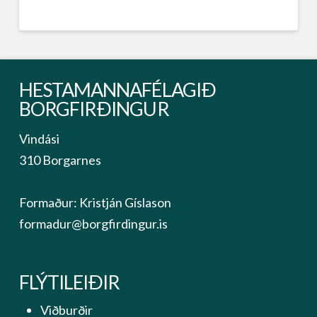
HESTAMANNAFÉLAGIÐ
BORGFIRÐINGUR
Vindási
310 Borgarnes
Formaður: Kristján Gíslason
formadur@borgfirdingur.is
FLÝTILEIÐIR
Viðburðir